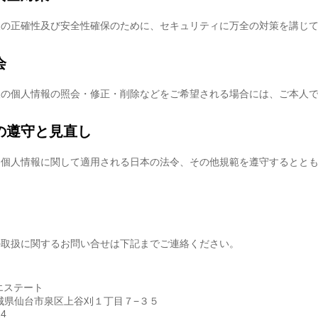
報の正確性及び安全性確保のために、セキュリティに万全の対策を講じ
会
人の個人情報の照会・修正・削除などをご希望される場合には、ご本人
の遵守と見直し
る個人情報に関して適用される日本の法令、その他規範を遵守するとと
の取扱に関するお問い合せは下記までご連絡ください。
エステート
 宮城県仙台市泉区上谷刈１丁目７−３５
24